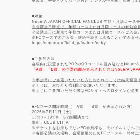
参加賞：手書きメッセージ付き デジタル待ち受け画像（全
■対象
NouerA JAPAN OFFICIAL FANCLUB 年額・月額コース
※公演当日時点で、年額コースまたは月額コースの有効会
※公演当日に新規で年額コースまたは月額コースへご入会
※FCブースでのご入会・継続手続きは承ることができませ
https://nouera-official.jp/feature/entry
■ご参加方法
会場内に設置されたPOPのQRコードを読み込むとNouerA
「A賞」「B賞」の当選画面が表示された方はNouerA JAPAN
※参加賞にご当選いただいた方におかれましては結果画面
※くじは、おひとり様1回ご参加いただけます。
※くじにご参加いただく際はFCサイトへのログインが必要
■FCブース開設時間（「A賞」「B賞」が表示された方）
2026年7月11日（土）
13:30～19:00 ※2部開演まで
場所：CLUB CITTA'
※チケットをお持ちでないFC会員様も、モバイルくじへご
※各部公演の入場時、会場整備のためFCブースを一時休止