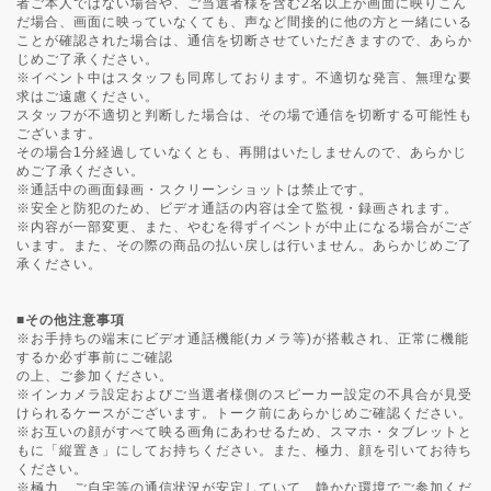
者ご本人ではない場合や、ご当選者様を含む2名以上が画面に映りこん
だ場合、画面に映っていなくても、声など間接的に他の方と一緒にいる
ことが確認された場合は、通信を切断させていただきますので、あらか
じめご了承ください。
※イベント中はスタッフも同席しております。不適切な発言、無理な要
求はご遠慮ください。
スタッフが不適切と判断した場合は、その場で通信を切断する可能性も
ございます。
その場合1分経過していなくとも、再開はいたしませんので、あらかじ
めご了承ください。
※通話中の画面録画・スクリーンショットは禁止です。
※安全と防犯のため、ビデオ通話の内容は全て監視・録画されます。
※内容が一部変更、また、やむを得ずイベントが中止になる場合がござ
います。また、その際の商品の払い戻しは行いません。あらかじめご了
承ください。
■その他注意事項
※お手持ちの端末にビデオ通話機能(カメラ等)が搭載され、正常に機能
するか必ず事前にご確認
の上、ご参加ください。
※インカメラ設定およびご当選者様側のスピーカー設定の不具合が見受
けられるケースがございます。トーク前にあらかじめご確認ください。
※お互いの顔がすべて映る画角にあわせるため、スマホ・タブレットと
もに「縦置き」にしてお持ちください。また、極力、顔を引いてお待ち
ください。
※極力、ご自宅等の通信状況が安定していて、静かな環境でご参加くだ