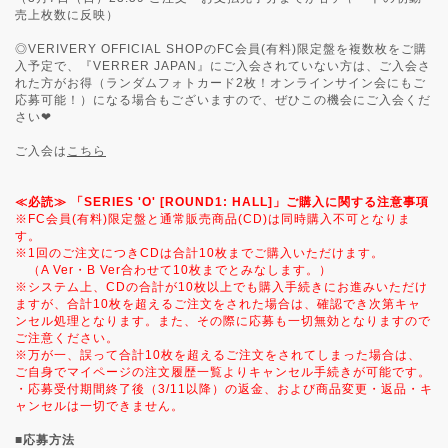
売上枚数に反映）
◎VERIVERY OFFICIAL SHOPのFC会員(有料)限定盤を複数枚をご購
入予定で、『VERRER JAPAN』にご入会されていない方は、ご入会さ
れた方がお得（ランダムフォトカード2枚！オンラインサイン会にもご
応募可能！）になる場合もございますので、ぜひこの機会にご入会くだ
さい❤
ご入会は
こちら
≪必読≫ 「SERIES 'O' [ROUND1: HALL]」ご購入に関する注意事項
※FC会員(有料)限定盤と通常販売商品(CD)は同時購入不可となりま
す。
※1回のご注文につきCDは合計10枚までご購入いただけます。
（A Ver・B Ver合わせて10枚までとみなします。）
※システム上、CDの合計が10枚以上でも購入手続きにお進みいただけ
ますが、合計10枚を超えるご注文をされた場合は、確認でき次第キャ
ンセル処理となります。また、その際に応募も一切無効となりますので
ご注意ください。
※万が一、誤って合計10枚を超えるご注文をされてしまった場合は、
ご自身でマイページの注文履歴一覧よりキャンセル手続きが可能です。
・応募受付期間終了後（3/11以降）の返金、および商品変更・返品・キ
ャンセルは一切できません。
■応募方法