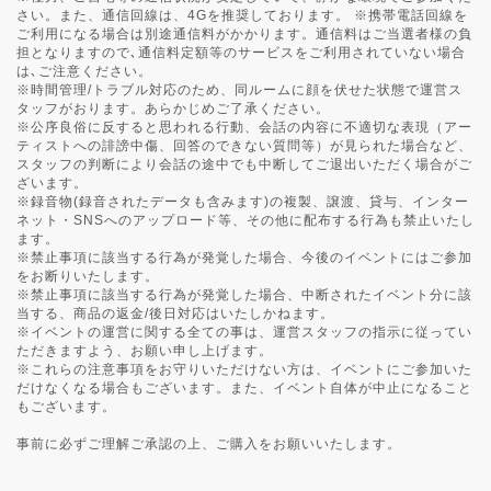
さい。また、通信回線は、4Gを推奨しております。 ※携帯電話回線を
ご利用になる場合は別途通信料がかかります。通信料はご当選者様の負
担となりますので､通信料定額等のサービスをご利用されていない場合
は､ご注意ください。
※時間管理/トラブル対応のため、同ルームに顔を伏せた状態で運営ス
タッフがおります。あらかじめご了承ください。
※公序良俗に反すると思われる行動、会話の内容に不適切な表現（アー
ティストへの誹謗中傷、回答のできない質問等）が見られた場合など、
スタッフの判断により会話の途中でも中断してご退出いただく場合がご
ざいます。
※録音物(録音されたデータも含みます)の複製、譲渡、貸与、インター
ネット・SNSへのアップロード等、その他に配布する行為も禁止いたし
ます。
※禁止事項に該当する行為が発覚した場合、今後のイベントにはご参加
をお断りいたします。
※禁止事項に該当する行為が発覚した場合、中断されたイベント分に該
当する、商品の返金/後日対応はいたしかねます。
※イベントの運営に関する全ての事は、運営スタッフの指示に従ってい
ただきますよう、お願い申し上げます。
※これらの注意事項をお守りいただけない方は、イベントにご参加いた
だけなくなる場合もございます。また、イベント自体が中止になること
もございます。
事前に必ずご理解ご承認の上、ご購入をお願いいたします。