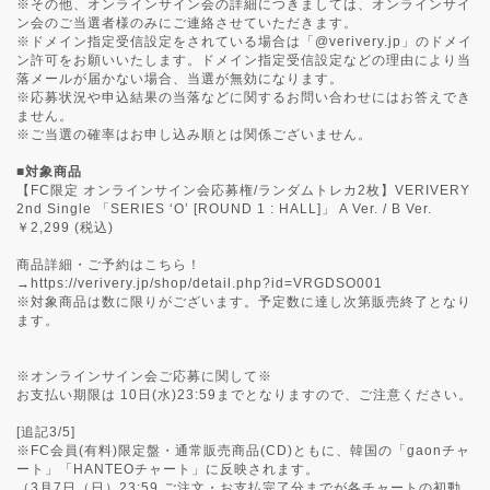
※その他、オンラインサイン会の詳細につきましては、オンラインサイ
ン会のご当選者様のみにご連絡させていただきます。
※ドメイン指定受信設定をされている場合は「@verivery.jp」のドメイ
ン許可をお願いいたします。ドメイン指定受信設定などの理由により当
落メールが届かない場合、当選が無効になります。
※応募状況や申込結果の当落などに関するお問い合わせにはお答えでき
ません。
※ご当選の確率はお申し込み順とは関係ございません。
■対象商品
【FC限定 オンラインサイン会応募権/ランダムトレカ2枚】VERIVERY
2nd Single 「SERIES ‘O’ [ROUND 1 : HALL]」 A Ver. / B Ver.
￥2,299 (税込)
商品詳細・ご予約はこちら！
→
https://verivery.jp/shop/detail.php?id=VRGDSO001
※対象商品は数に限りがございます。予定数に達し次第販売終了となり
ます。
※オンラインサイン会ご応募に関して※
お支払い期限は 10日(水)23:59までとなりますので、ご注意ください。
[追記3/5]
※FC会員(有料)限定盤・通常販売商品(CD)ともに、韓国の「gaonチャ
ート」「HANTEOチャート」に反映されます。
（3月7日（日）23:59 ご注文・お支払完了分までが各チャートの初動