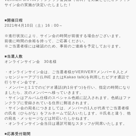
サイン会の実施が決定いたしました！
■開催日程
2021年4月10日（土）16：00～
※進行状況により、サイン会の時間が前後する場合がございます。
前後に時間の余裕を持って、ご応募ください。
※ご当選者様には確認のため、事前のご連絡を予定しております。
■当選人数
オンラインサイン会 30名様
・オンラインサイン会は、ご当選者様がVERIVERYメンバー６人とメ
ッセンジャーアプリ(LINE またはKakao talk)を利用したビデオ通話で
行うサイン会です。
・メンバーと1:1でのビデオ通話(約1分ずつ)を行い、指定の時間になり
ましたら、次のメンバーへ移っていきます。
・サインはアルバム仕様のスペシャル色紙に記入されます。色紙はファ
ンクラブに登録されている住所に郵送されます。
・サイン会の宛名につきましては、メンバーの1人が代表でご当選者様
の氏名（ひらがな）をフルネームで記入いたします。※氏名と違う、他
の宛名・メッセージなどは対応いたしかねます。
・オンラインサイン会当日は通訳可能なスタッフが同席いたします。
■応募受付期間