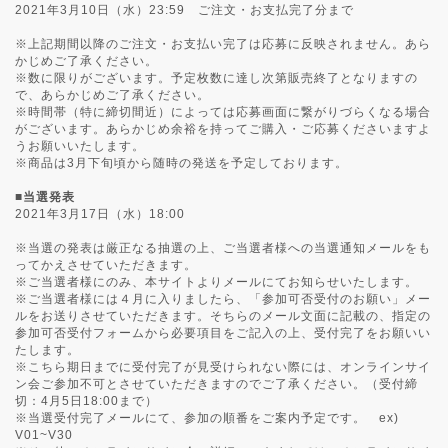
2021年3月10日（水）23:59 ご注文・お支払完了分まで
※上記期間以降のご注文・お支払い完了は応募に反映されません。あら
かじめご了承ください。
※数に限りがございます。予定枚数に達し次第販売終了となりますの
で、あらかじめご了承ください。
※時間帯（特に締切間近）によっては応募画面に繋がりづらくなる場合
がございます。あらかじめ余裕を持ってご購入・ご応募くださいますよ
うお願いいたします。
※商品は3月下旬頃から随時の発送を予定しております。
■当選発表
2021年3月17日（水）18:00
※当選の発表は厳正なる抽選の上、ご当選者様への当選通知メールをも
ってかえさせていただきます。
※ご当選者様にのみ、本サイトよりメールにてお知らせいたします。
※ご当選者様には４月に入りましたら、「参加可否受付のお願い」メー
ルをお送りさせていただきます。そちらのメール文面に記載の、指定の
参加可否受付フォームから必要項目をご記入の上、受付完了をお願いい
たします。
※こちら期日までに受付完了が見受けられない際には、オンラインサイ
ン会ご参加不可とさせていただきますのでご了承ください。（受付締
切：4月5日18:00まで）
※当選受付完了メールにて、参加の順番をご案内予定です。 ex)
V01~V30