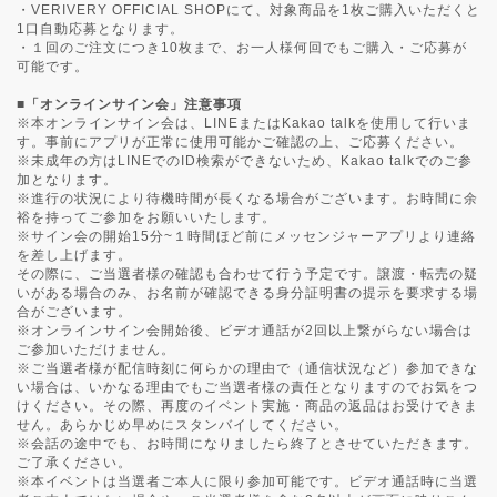
・VERIVERY OFFICIAL SHOPにて、対象商品を1枚ご購入いただくと
1口自動応募となります。
・１回のご注文につき10枚まで、お一人様何回でもご購入・ご応募が
可能です。
■「オンラインサイン会」注意事項
※本オンラインサイン会は、LINEまたはKakao talkを使用して行いま
す。事前にアプリが正常に使用可能かご確認の上、ご応募ください。
※未成年の方はLINEでのID検索ができないため、Kakao talkでのご参
加となります。
※進行の状況により待機時間が長くなる場合がございます。お時間に余
裕を持ってご参加をお願いいたします。
※サイン会の開始15分~１時間ほど前にメッセンジャーアプリより連絡
を差し上げます。
その際に、ご当選者様の確認も合わせて行う予定です。譲渡・転売の疑
いがある場合のみ、お名前が確認できる身分証明書の提示を要求する場
合がございます。
※オンラインサイン会開始後、ビデオ通話が2回以上繋がらない場合は
ご参加いただけません。
※ご当選者様が配信時刻に何らかの理由で（通信状況など）参加できな
い場合は、いかなる理由でもご当選者様の責任となりますのでお気をつ
けください。その際、再度のイベント実施・商品の返品はお受けできま
せん。あらかじめ早めにスタンバイしてください。
※会話の途中でも、お時間になりましたら終了とさせていただきます。
ご了承ください。
※本イベントは当選者ご本人に限り参加可能です。ビデオ通話時に当選